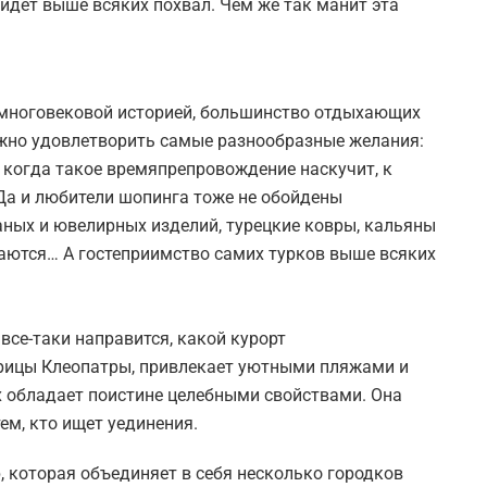
йдет выше всяких похвал. Чем же так манит эта
с многовековой историей, большинство отдыхающих
жно удовлетворить самые разнообразные желания:
а когда такое времяпрепровождение наскучит, к
Да и любители шопинга тоже не обойдены
ных и ювелирных изделий, турецкие ковры, кальяны
егаются… А гостеприимство самих турков выше всяких
 все-таки направится, какой курорт
арицы Клеопатры, привлекает уютными пляжами и
 обладает поистине целебными свойствами. Она
ем, кто ищет уединения.
, которая объединяет в себя несколько городков