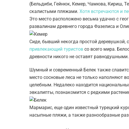
(Бельдиби, Гейнюк, Кемер, Чамюва, Кириш, Т
скалистыми пляжами.
Хотя встречаются и п
Это место расположено весьма удачно с гео
развалинам древнего города Фазелиса и Оли
Сиде, бывший некогда простой деревушкой,
привлекающий туристов
со всего мира. Бел
древности никого не оставят равнодушными.
Шумный и современный Белек также славит
место сосновые леса не только наполняют во
целебным. Недалеко находится национальный
эвкалипты, познакомится с редкими растени
Мармарис, еще один известный турецкий куро
насыпные пляжи, а также разнообразные разв