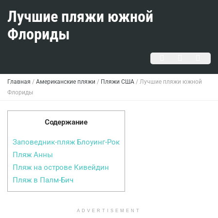
Лучшие пляжи южной
Флориды
Главная
/
Американские пляжи
/
Пляжи США
/
Лучшие пляжи южной
Флориды
Содержание
Заповедник-пляж Блоуинг-Рок
Пляж Анны
Пляж на острове Кивейдин
Пляж в Палм-Бич
ADVERTISEMENT