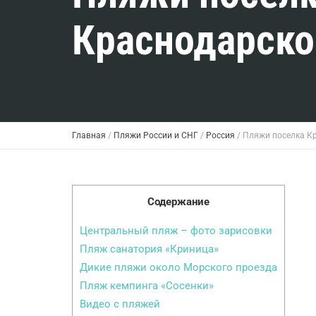
Краснодарско
Главная
/
Пляжи России и СНГ
/
Россия
/
Пляжи поселка К
Содержание
Центральный пляж – фото зарисовки
Пляж санатория «Криница»
Дикие пляжи около Морского проезда
Пляж кемпинга «Сосенки»
Видео с пляжей