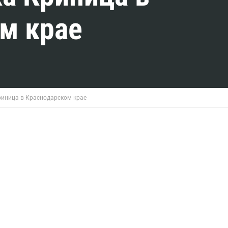
м крае
риница в Краснодарском крае