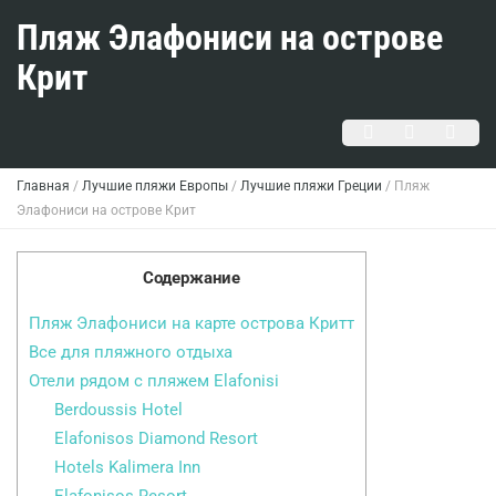
Пляж Элафониси на острове
Крит
Главная
/
Лучшие пляжи Европы
/
Лучшие пляжи Греции
/
Пляж
Элафониси на острове Крит
Содержание
Пляж Элафониси на карте острова Критт
Все для пляжного отдыха
Отели рядом с пляжем Elafonisi
Berdoussis Hotel
Elafonisos Diamond Resort
Hotels Kalimera Inn