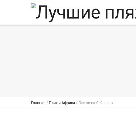
Главная
/
Пляжи Африки
/
Пляжи на Сейшелах