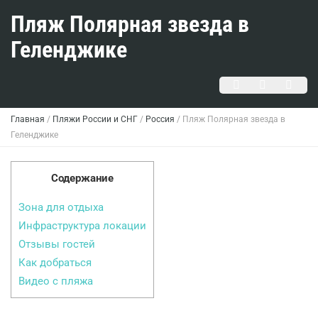
Пляж Полярная звезда в
Геленджике
Главная
/
Пляжи России и СНГ
/
Россия
/
Пляж Полярная звезда в
Геленджике
Содержание
Зона для отдыха
Инфраструктура локации
Отзывы гостей
Как добраться
Видео с пляжа