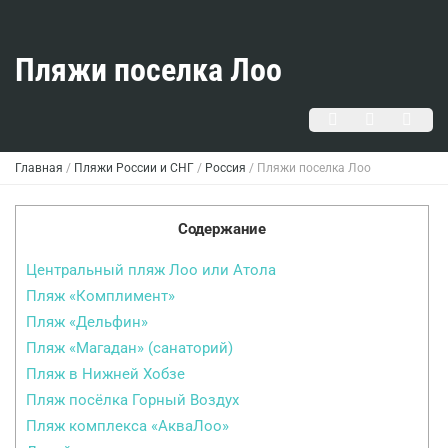
Пляжи поселка Лоо
Главная
/
Пляжи России и СНГ
/
Россия
/
Пляжи поселка Лоо
Содержание
Центральный пляж Лоо или Атола
Пляж «Комплимент»
Пляж «Дельфин»
Пляж «Магадан» (санаторий)
Пляж в Нижней Хобзе
Пляж посёлка Горный Воздух
Пляж комплекса «АкваЛоо»