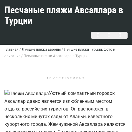
Песчаные пляжи Авсаллара в
Турции
Главная
/
Лучшие пляжи Европы
/
Лучшие пляжи Турции: фото и
описание
/
Песчаные пляжи Авсаллара в Турции
ADVERTISEMENT
Уютный компактный городок
Авсаллар давно является излюбленным местом
отдыха российских туристов. Он расположен в
нескольких минутах езды от Аланьи, известного
курортного города. Жемчужиной Авсаллара являются
его знаменитые пляжи. Со всех уголков мира сюда