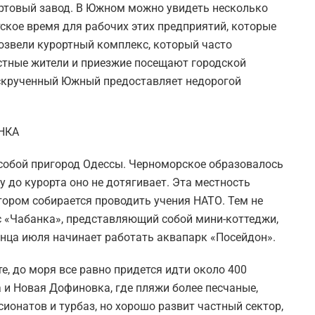
ртовый завод. В Южном можно увидеть несколько
ское время для рабочих этих предприятий, которые
 возвели курортный комплекс, который часто
тные жители и приезжие посещают городской
аскрученный Южный предоставляет недорогой
НКА
собой пригород Одессы. Черноморское образовалось
му до курорта оно не дотягивает. Эта местность
тором собирается проводить учения НАТО. Тем не
с «Чабанка», представляющий собой мини-коттеджи,
конца июля начинает работать аквапарк «Посейдон».
е, до моря все равно придется идти около 400
 и Новая Дофиновка, где пляжи более песчаные,
нсионатов и турбаз, но хорошо развит частный сектор,