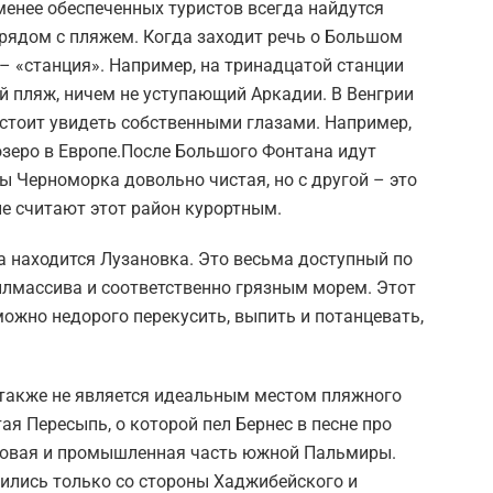
менее обеспеченных туристов всегда найдутся
рядом с пляжем. Когда заходит речь о Большом
 – «станция». Например, на тринадцатой станции
й пляж, ничем не уступающий Аркадии. В Венгрии
о стоит увидеть собственными глазами. Например,
озеро в Европе.После Большого Фонтана идут
ы Черноморка довольно чистая, но с другой – это
е считают этот район курортным.
а находится Лузановка. Это весьма доступный по
илмассива и соответственно грязным морем. Этот
ожно недорого перекусить, выпить и потанцевать,
 также не является идеальным местом пляжного
я Пересыпь, о которой пел Бернес в песне про
еловая и промышленная часть южной Пальмиры.
ились только со стороны Хаджибейского и