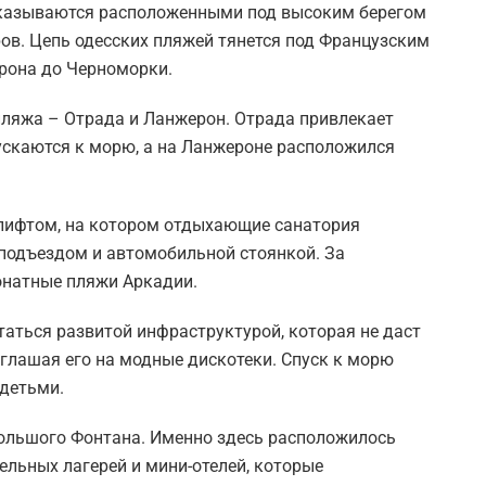
оказываются расположенными под высоким берегом
ров. Цепь одесских пляжей тянется под Французским
рона до Черноморки.
пляжа – Отрада и Ланжерон. Отрада привлекает
пускаются к морю, а на Ланжероне расположился
лифтом, на котором отдыхающие санатория
подъездом и автомобильной стоянкой. За
онатные пляжи Аркадии.
аться развитой инфраструктурой, которая не даст
иглашая его на модные дискотеки. Спуск к морю
 детьми.
ольшого Фонтана. Именно здесь расположилось
ельных лагерей и мини-отелей, которые