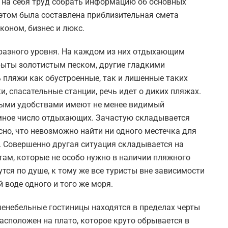
а на себя труд собрать информацию об основных
 этом была составлена приблизительная смета
коном, бизнес и люкс.
 разного уровня. На каждом из них отдыхающим
рыты золотистым песком, другие гладкими
 пляжи как обустроенные, так и лишенные таких
, спасательные станции, речь идет о диких пляжах.
мыми удобствами имеют не менее видимый
ромное число отдыхающих. Зачастую складывается
сно, что невозможно найти ни одного местечка для
. Совершенно другая ситуация складывается на
стам, которые не особо нужно в наличии пляжного
тся по душе, к тому же все туристы вне зависимости
 воде одного и того же моря.
енебельные гостиницы находятся в пределах черты
асположен на плато, которое круто обрывается в