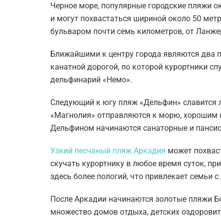
Черное море, популярные городские пляжи 
и могут похвастаться шириной около 50 мет
бульваром почти семь километров, от Ланже
Ближайшими к центру города являются два 
канатной дорогой, по которой курортники с
дельфинарий «Немо».
Следующий к югу пляж «Дельфин» славится 
«Магнолия» отправляются к морю, хорошим 
Дельфином начинаются санаторные и панси
Узкий песчаный пляж Аркадия
может похваст
скучать курортнику в любое время суток, пр
здесь более пологий, что привлекает семьи с
После Аркадии начинаются золотые пляжи Б
множество домов отдыха, детских оздоровит