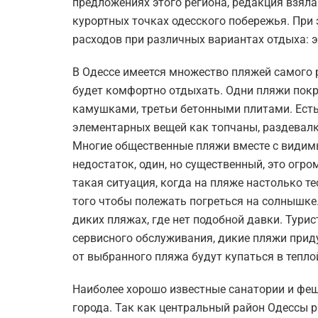
предложениях этого региона, редакция взял
курортных точках одесского побережья. При
расходов при различных вариантах отдыха: э
В Одессе имеется множество пляжей самого
будет комфортно отдыхать. Одни пляжи пок
камушками, третьи бетонными плитами. Есть
элементарных вещей как топчаны, раздевалки
Многие общественные пляжи вместе с види
недостаток, один, но существенный, это ог
такая ситуация, когда на пляже настолько те
того чтобы полежать погреться на солнышке
диких пляжах, где нет подобной давки. Тури
сервисного обслуживания, дикие пляжи приду
от выбранного пляжа будут купаться в теплой
Наиболее хорошо известные санатории и феш
города. Так как центральный район Одессы р