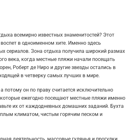
тдыха всемирно известных знаменитостей? Этот
 воспет в одноименном хите. Именно здесь
ых сериалов. Зона отдыха получила широкий размах
ого века, когда местные пляжи начали посещать
рен, Роберт де Ниро и другие звезды остались в
входящей в четверку самых лучших в мире.
 а потому он по праву считается исключительно
, которые ежегодно посещают местные пляжи именно
авьте их от каждодневных домашних заданий. Бухта
еплым климатом, чистым горячим песком и
урная деятельность, массовые гулянья и прогулки