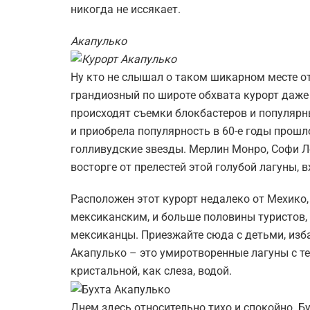
никогда не иссякает.
Акапулько
Ну кто не слышал о таком шикарном месте о
грандиозный по широте обхвата курорт даже
происходят съемки блокбастеров и популярн
и приобрела популярность в 60-е годы прошл
голливудские звезды. Мерлин Монро, Софи Ло
восторге от прелестей этой голубой лагуны, 
Расположен этот курорт недалеко от Мехико,
мексиканским, и больше половины туристов
мексиканцы. Приезжайте сюда с детьми, изб
Акапулько – это умиротворенные лагуны с т
кристальной, как слеза, водой.
Днем здесь относительно тихо и спокойно. Б