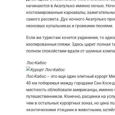
начинаются в Акапулько именно ночью. Ночн
костюмированные карнавалы, зажигательные 
самого рассвета. Дух ночного Акапулько пр
неоновых купальниках и громкими песнями.
Если же туристам хочется уединения, то зде
изолированные пляжи. Здесь царит полная т
полном спокойствии вдали от шумных компа
Лос-Кабос
Лос-Кабос – это еще один элитный курорт М
40 км побережья между городами Сан-Хосе-де
местность облюбовали американцы, именно 
путешественников. Конечно, расценки на услу
чем в остальных курортных зонах, но цена п
экзотическими птицами и животными, затей