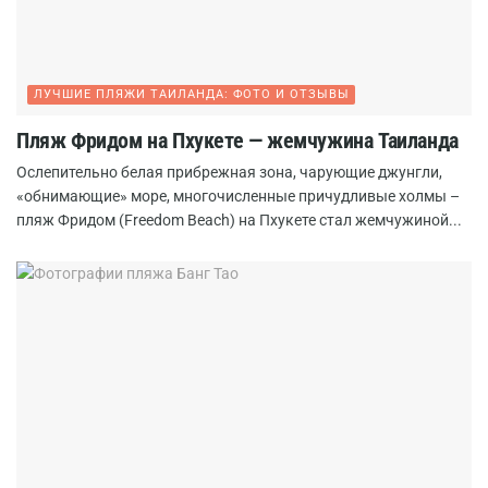
ЛУЧШИЕ ПЛЯЖИ ТАИЛАНДА: ФОТО И ОТЗЫВЫ
Пляж Фридом на Пхукете — жемчужина Таиланда
Ослепительно белая прибрежная зона, чарующие джунгли,
«обнимающие» море, многочисленные причудливые холмы –
пляж Фридом (Freedom Beach) на Пхукете стал жемчужиной...