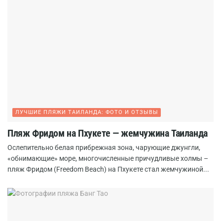
ЛУЧШИЕ ПЛЯЖИ ТАИЛАНДА: ФОТО И ОТЗЫВЫ
Пляж Фридом на Пхукете — жемчужина Таиланда
Ослепительно белая прибрежная зона, чарующие джунгли,
«обнимающие» море, многочисленные причудливые холмы –
пляж Фридом (Freedom Beach) на Пхукете стал жемчужиной...