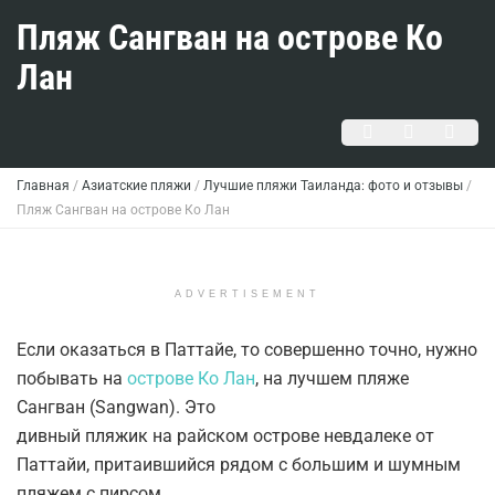
Пляж Сангван на острове Ко
Лан
Главная
/
Азиатские пляжи
/
Лучшие пляжи Таиланда: фото и отзывы
/
Пляж Сангван на острове Ко Лан
ADVERTISEMENT
Если оказаться в Паттайе, то совершенно точно, нужно
побывать на
острове Ко Лан
, на лучшем пляже
Сангван (Sangwan). Это
дивный пляжик на райском острове невдалеке от
Паттайи, притаившийся рядом с большим и шумным
пляжем с пирсом.