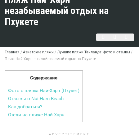
незабываемый отдых на
Пхукете
Главная
/
Азиатские пляжи
/
Лучшие пляжи Таиланда: фото и отзывы
/
Пляж Най-Харн — незабываемый отдых на Пхукете
Содержание
Фото с пляжа Най-Харн (Пхукет)
Отзывы о Nai Harn Beach
Как добраться?
Отели на пляже Най Харн
ADVERTISEMENT