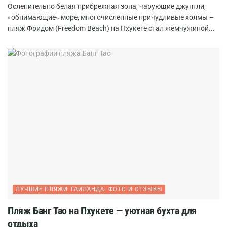
Ослепительно белая прибрежная зона, чарующие джунгли,
«обнимающие» море, многочисленные причудливые холмы –
пляж Фридом (Freedom Beach) на Пхукете стал жемчужиной...
ЛУЧШИЕ ПЛЯЖИ ТАИЛАНДА: ФОТО И ОТЗЫВЫ
Пляж Банг Тао на Пхукете — уютная бухта для
отдыха