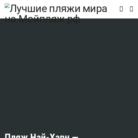
Пляж Най-Харн —