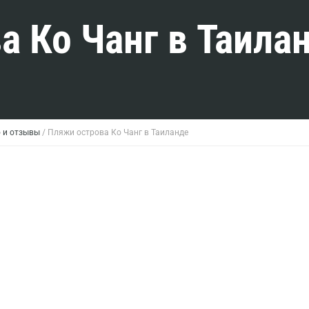
а Ко Чанг в Таила
 и отзывы
/
Пляжи острова Ко Чанг в Таиланде