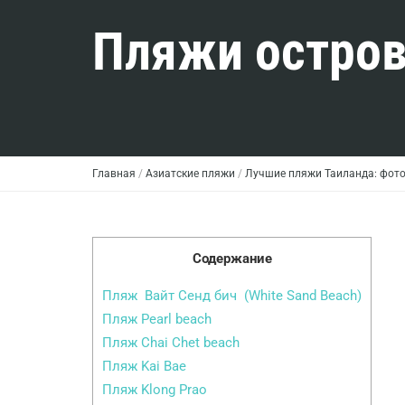
Пляжи остров
Главная
/
Азиатские пляжи
/
Лучшие пляжи Таиланда: фото
Содержание
Пляж Вайт Сенд бич (White Sand Beach)
Пляж Pearl beach
Пляж Chai Chet beach
Пляж Kai Bae
Пляж Klong Prao