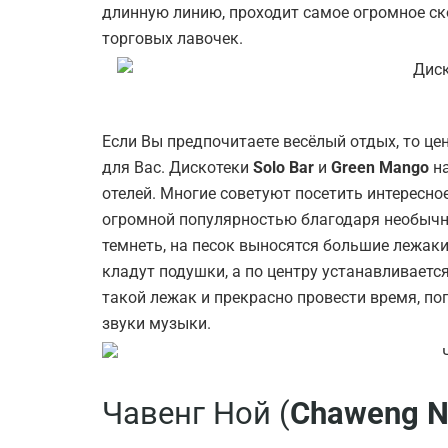
длинную линию, проходит самое огромное ск
торговых лавочек.
Если Вы предпочитаете весёлый отдых, то ц
для Вас. Дискотеки
Solo Bar
и
Green Mango
на
отелей. Многие советуют посетить интересно
огромной популярностью благодаря необычн
темнеть, на песок выносятся большие лежак
кладут подушки, а по центру устанавливает
такой лежак и прекрасно провести время, по
звуки музыки.
Чавенг Ной (
Chaweng
N