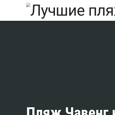
Пляж Чавенг 