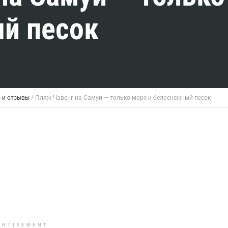
й песок
 и отзывы
/
Пляж Чавенг на Самуи — только море и белоснежный песок
ERTISEMENT