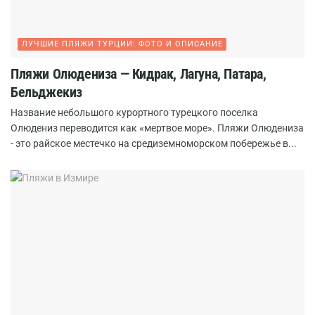
ЛУЧШИЕ ПЛЯЖИ ТУРЦИИ: ФОТО И ОПИСАНИЕ
Пляжи Олюдениза — Кидрак, Лагуна, Патара,
Бельджекиз
Название небольшого курортного турецкого поселка
Олюдениз переводится как «мертвое море». Пляжи Олюдениза
- это райское местечко на средиземноморском побережье в...