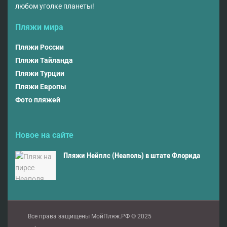
любом уголке планеты!
Пляжи мира
Пляжи России
Пляжи Тайланда
Пляжи Турции
Пляжи Европы
Фото пляжей
Новое на сайте
Пляжи Нейплс (Неаполь) в штате Флорида
Все права защищены МойПляж.РФ © 2025