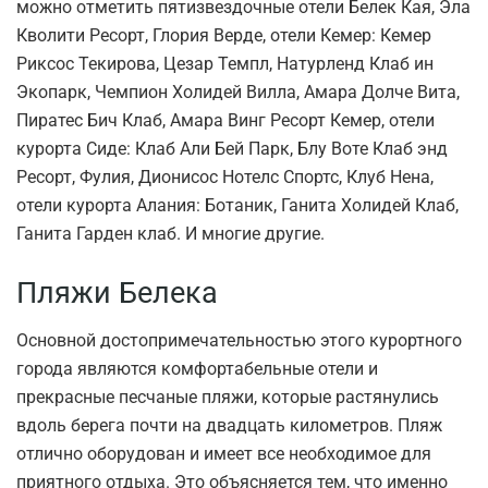
можно отметить пятизвездочные отели Белек Кая, Эла
Кволити Ресорт, Глория Верде, отели Кемер: Кемер
Риксос Текирова, Цезар Темпл, Натурленд Клаб ин
Экопарк, Чемпион Холидей Вилла, Амара Долче Вита,
Пиратес Бич Клаб, Амара Винг Ресорт Кемер, отели
курорта Сиде: Клаб Али Бей Парк, Блу Воте Клаб энд
Ресорт, Фулия, Дионисос Нотелс Спортс, Клуб Нена,
отели курорта Алания: Ботаник, Ганита Холидей Клаб,
Ганита Гарден клаб. И многие другие.
Пляжи Белека
Основной достопримечательностью этого курортного
города являются комфортабельные отели и
прекрасные песчаные пляжи, которые растянулись
вдоль берега почти на двадцать километров. Пляж
отлично оборудован и имеет все необходимое для
приятного отдыха. Это объясняется тем, что именно