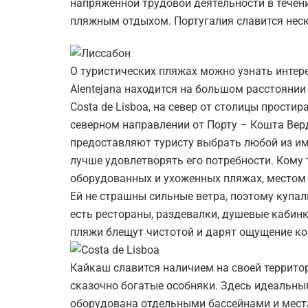
напряженной трудовой деятельности в течени
пляжным отдыхом. Португалия славится нес
О туристических пляжах можно узнать интер
Alentejana находится на большом расстоянии
Costa de Lisboa, на север от столицы прости
северном направлении от Порту – Кошта Вер
предоставляют туристу выбрать любой из им
лучше удовлетворять его потребности. Кому 
оборудованных и ухоженных пляжах, местом
Ей не страшны сильные ветра, поэтому купал
есть рестораны, раздевалки, душевые кабин
пляжи блещут чистотой и дарят ощущение к
Кайкаш славится наличием на своей террито
сказочно богатые особняки. Здесь идеальным
оборудована отдельными бассейнами и мест