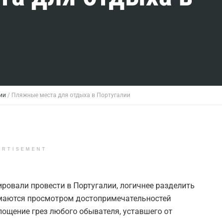
ии
/
Пляжные места для отдыха в Португалии
ERTISEMENT
ровали провести в Португалии, логичнее разделить
нимаются просмотром достопримечательностей
лощение грез любого обывателя, уставшего от