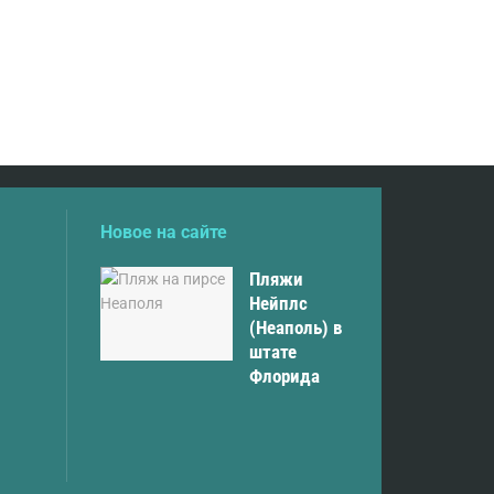
Новое на сайте
Пляжи
Нейплс
(Неаполь) в
штате
Флорида