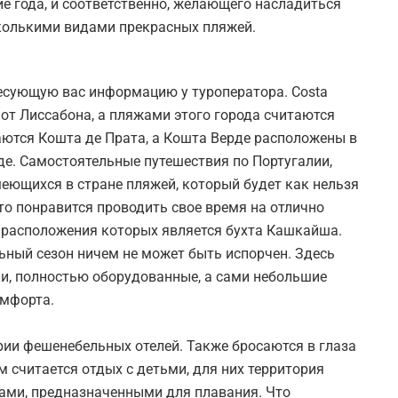
е года, и соответственно, желающего насладиться
колькими видами прекрасных пляжей.
есующую вас информацию у туроператора. Costa
 от Лиссабона, а пляжами этого города считаются
раются Кошта де Прата, а Кошта Верде расположены в
де. Самостоятельные путешествия по Португалии,
еющихся в стране пляжей, который будет как нельзя
то понравится проводить свое время на отлично
 расположения которых является бухта Кашкайша.
ьный сезон ничем не может быть испорчен. Здесь
ки, полностью оборудованные, а сами небольшие
омфорта.
рии фешенебельных отелей. Также бросаются в глаза
 считается отдых с детьми, для них территория
ами, предназначенными для плавания. Что