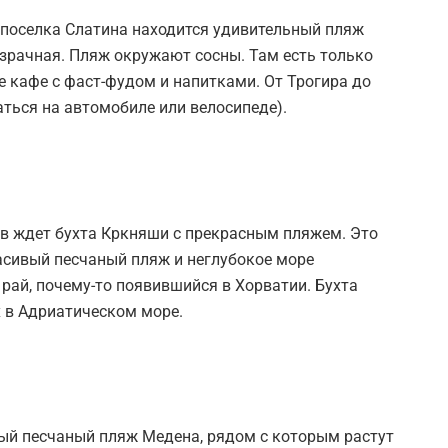
 поселка Слатина находится удивительный пляж
озрачная. Пляж окружают сосны. Там есть только
е кафе с фаст-фудом и напитками. От Трогира до
аться на автомобиле или велосипеде).
ов ждет бухта Кркняши с прекрасным пляжем. Это
асивый песчаный пляж и неглубокое море
рай, почему-то появившийся в Хорватии. Бухта
 в Адриатическом море.
вый песчаный пляж Медена, рядом с которым растут