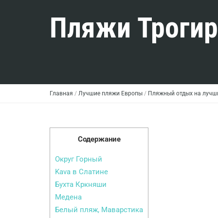
Пляжи Трогир
Главная
/
Лучшие пляжи Европы
/
Пляжный отдых на лучш
Содержание
Округ Горный
Kava в Слатине
Бухта Кркняши
Медена
Белый пляж, Маварстика