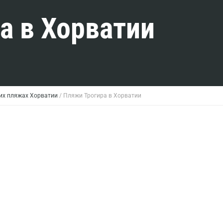
а в Хорватии
их пляжах Хорватии
/
Пляжи Трогира в Хорватии