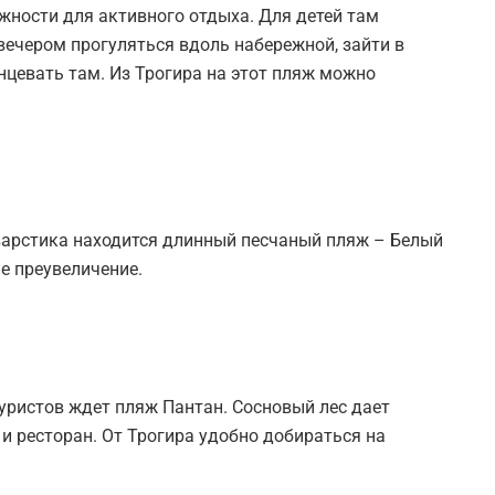
жности для активного отдыха. Для детей там
вечером прогуляться вдоль набережной, зайти в
анцевать там. Из Трогира на этот пляж можно
варстика находится длинный песчаный пляж – Белый
не преувеличение.
туристов ждет пляж Пантан. Сосновый лес дает
 и ресторан. От Трогира удобно добираться на