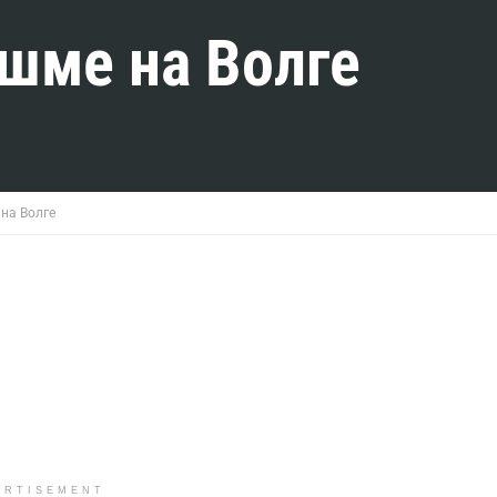
шме на Волге
на Волге
ERTISEMENT