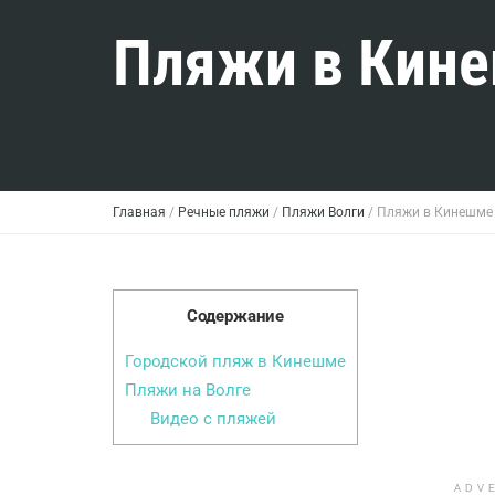
Пляжи в Кине
Главная
/
Речные пляжи
/
Пляжи Волги
/
Пляжи в Кинешме 
Содержание
Городской пляж в Кинешме
Пляжи на Волге
Видео с пляжей
ADV