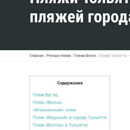
пляжей город
Главная
/
Речные пляжи
/
Пляжи Волги
/
Пляжи Тольятти —
Содержание
Пляж Bar bq
Пляж «Волна»
«Итальянский» пляж
Пляж «Морской» в городе Тольятти
Пляж «Восток» в Тольятти