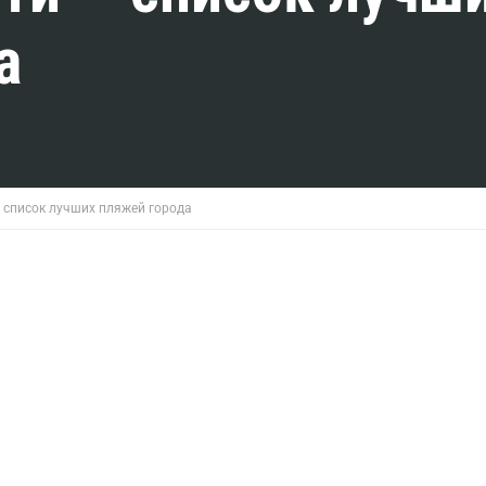
а
 список лучших пляжей города