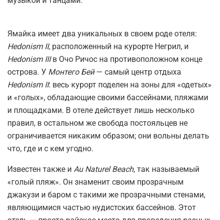
музыкой и танцами.
Ямайка имеет два уникальных в своем роде отеля:
Hedonism II
, расположенный на курорте Негрил, и
Hedonism III
в Очо Ричос на противоположном конце
острова. У
Монтего Бей
— самый центр отдыха
Hedonism II
: весь курорт поделен на зоны для «одетых»
и «голых», обладающие своими бассейнами, пляжами
и площадками. В отеле действует лишь несколько
правил, в остальном же свобода постояльцев не
ограничивается никаким образом; они вольны делать
что, где и с кем угодно.
Известен также и
Au Naturel Beach
, так называемый
«голый пляж». Он знаменит своим прозрачным
джакузи и баром с такими же прозрачными стенами,
являющимися частью нудистских бассейнов. Этот