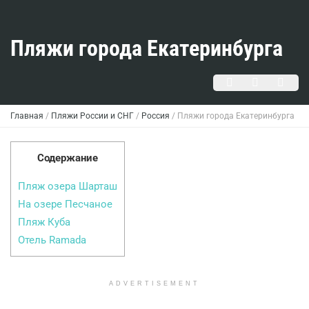
Пляжи города Екатеринбурга
Главная
/
Пляжи России и СНГ
/
Россия
/
Пляжи города Екатеринбурга
Содержание
Пляж озера Шарташ
На озере Песчаное
Пляж Куба
Отель Ramada
ADVERTISEMENT