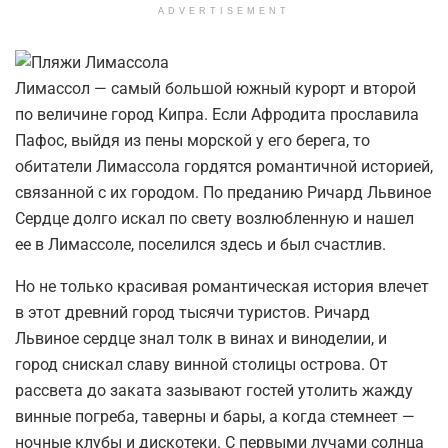
ADVERTISEMENT
Лимассол — самый большой южный курорт и второй
по величине город Кипра. Если Афродита прославила
Пафос, выйдя из пены морской у его берега, то
обитатели Лимассола гордятся романтичной историей,
связанной с их городом. По преданию Ричард Львиное
Сердце долго искал по свету возлюбленную и нашел
ее в Лимассоле, поселился здесь и был счастлив.
Но не только красивая романтическая история влечет
в этот древний город тысячи туристов. Ричард
Львиное сердце знал толк в винах и виноделии, и
город снискал славу винной столицы острова. От
рассвета до заката зазывают гостей утолить жажду
винные погреба, таверны и бары, а когда стемнеет —
ночные клубы и дискотеки. С первыми лучами солнца