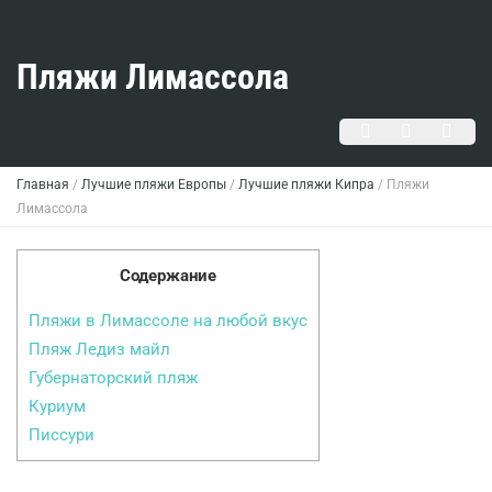
Пляжи Лимассола
Главная
/
Лучшие пляжи Европы
/
Лучшие пляжи Кипра
/
Пляжи
Лимассола
Содержание
Пляжи в Лимассоле на любой вкус
Пляж Ледиз майл
Губернаторский пляж
Куриум
Писсури