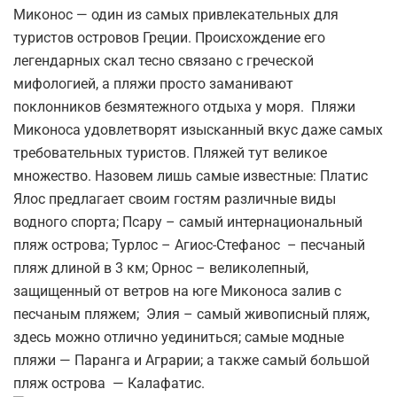
Миконос — один из самых привлекательных для
туристов островов Греции. Происхождение его
легендарных скал тесно связано с греческой
мифологией, а пляжи просто заманивают
поклонников безмятежного отдыха у моря. Пляжи
Миконоса удовлетворят изысканный вкус даже самых
требовательных туристов. Пляжей тут великое
множество. Назовем лишь самые известные: Платис
Ялос предлагает своим гостям различные виды
водного спорта; Псару – самый интернациональный
пляж острова; Турлос – Агиос-Стефанос – песчаный
пляж длиной в 3 км; Орнос – великолепный,
защищенный от ветров на юге Миконоса залив с
песчаным пляжем; Элия – самый живописный пляж,
здесь можно отлично уединиться; самые модные
пляжи — Паранга и Аграрии; а также самый большой
пляж острова — Калафатис.