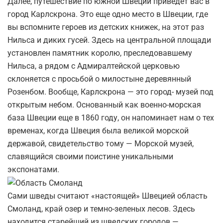
Далее, путешествие по южной Швеции приведет вас в
город Карлскрона. Это еще одно место в Швеции, где
вы вспомните героев из детских книжек, на этот раз
Нильса и диких гусей. Здесь на центральной площади
установлен памятник королю, преследовавшему
Нильса, а рядом с Адмиралтейской церковью
склоняется с просьбой о милостыне деревянный
Розенбом. Вообще, Карлскрона — это город- музей под
открытым небом. Основанный как военно-морская
база Швеции еще в 1860 году, он напоминает нам о тех
временах, когда Швеция была великой морской
державой, свидетельство тому — Морской музей,
славящийся своими поистине уникальными
экспонатами.
Cами шведы считают «настоящей» Швецией область
Смоланд, край озер и темно-зеленых лесов. Здесь
находится старейший из шведских городов —