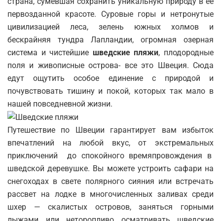
страна, сумевшая сохранить уникальную природу в ее
первозданной красоте. Суровые горы и нетронутые
цивилизацией леса, зелень южных холмов и
бескрайняя тундра Лапландии, огромная озерная
система и чистейшие
шведские пляжи
, плодородные
поля и живописные острова- все это Швеция. Сюда
едут ощутить особое единение с природой и
почувствовать тишину и покой, которых так мало в
нашей повседневной жизни.
Путешествие по Швеции гарантирует вам избыток
впечатлений на любой вкус, от экстремальных
приключений до спокойного времяпровождения в
шведской деревушке. Вы можете устроить сафари на
снегоходах в свете полярного сияния или встречать
рассвет на лодке в многочисленных заливах среди
шхер — скалистых островов, заняться горными
лыжами или неторопливо осматривать шведские