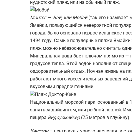
нудистский пляж, или на обычный пляж.
Монтег — Бэй, или Мобэй
(так его называет 
Ямайки, пользующийся невероятной популярн
города, было основано первое испанское пос
1494 году. Самые популярные пляжи Ямайки:
пляж можно небезосновательно считать одни
Минеральная вода бьет ключом прямо из — по
градусов тепла. Этой водой наполняют специ
оздоровительный отдых. Ночная жизнь на пл
работают много увеселительных заведений 
вкусовыми предпочтениями.
Национальный морской парк, основанный в 1
заняться дайвингом, или рыбной ловлей. Име
пещера
Видоусмейкер
(25 метров в глубину).
Кинстон
– центр культурного наследия и сто