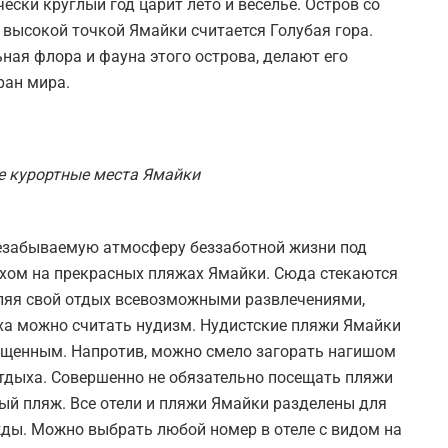
ески круглый год царит лето и веселье. Остров со
 высокой точкой Ямайки считается Голубая гора.
ная флора и фауна этого острова, делают его
ран мира.
 курортные места Ямайки
 незабываемую атмосферу беззаботной жизни под
ыхом на прекрасных пляжах Ямайки. Сюда стекаются
вляя свой отдых всевозможными развлечениями,
ыха можно считать нудизм. Нудистские пляжи Ямайки
ещенным. Напротив, можно смело загорать нагишом
отдыха. Совершенно не обязательно посещать пляжи
ый пляж. Все отели и пляжи Ямайки разделены для
ежды. Можно выбрать любой номер в отеле с видом на