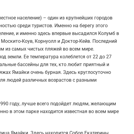
местное население) – один из крупнейших городов
остью среди туристов. Именно на берегу этого
еление, и именно здесь впервые высадился Колумб в
 Москито-Коув, Корнуолл и Доктор-Кейв. Последний
м из самых чистых пляжей во всем мире.
д земли. Ее температура колеблется от 22 до 27
альные бассейны для тех, кто любит приятный и
яжах Ямайки очень бурная. Здесь круглосуточно
для людей различных возрастов с разными
990 году, лучше всего подойдет людям, желающим
нно в этом парке находится известная во всем мире
лица Ямайки. Здесь находится Собор Екатерины,