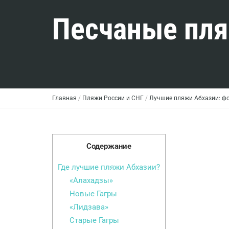
Песчаные пля
Главная
/
Пляжи России и СНГ
/
Лучшие пляжи Абхазии: фо
Содержание
Где лучшие пляжи Абхазии?
«Алахадзы»
Новые Гагры
«Лидзава»
Старые Гагры