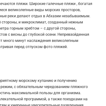
речаются пляжи. Широкие галечные пляжи , богатая
иеся великолепные виды морских просторов,
рные реки делают отдых в Абхазии незабываемым.
 стороны, и микроклимат, созданный нежным
тра горным хребтом – с другой стороны,
стов с весны до глубокой осени. Непревзойденная
рят много минут наслаждения великолепным
тривая перед отпуском фото пляжей.
приятному морскому купанию и получению
 режим, с обязательным чередованием пляжного
остичь максимальной пользы для организма.
влекательной программой, а также поездками на
тям и умеренные увеселительные развлечения,