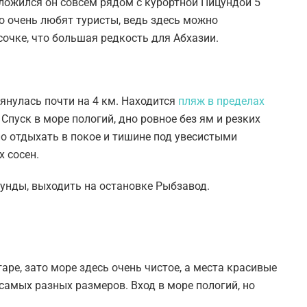
ложился он совсем рядом с курортной Пицундой 5
чко очень любят туристы, ведь здесь можно
очке, что большая редкость для Абхазии.
янулась почти на 4 км. Находится
пляж в пределах
. Спуск в море пологий, дно ровное без ям и резких
но отдыхать в покое и тишине под увесистыми
 сосен.
унды, выходить на остановке Рыбзавод.
аре, зато море здесь очень чистое, а места красивые
самых разных размеров. Вход в море пологий, но