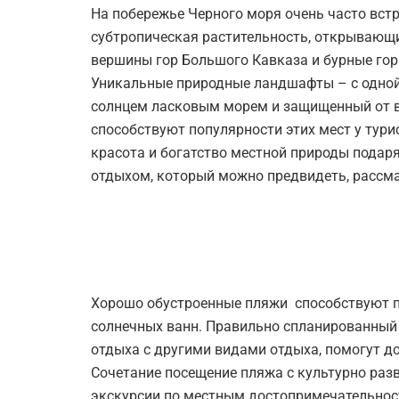
На побережье Черного моря очень часто вст
субтропическая растительность, открывающ
вершины гор Большого Кавказа и бурные го
Уникальные природные ландшафты – с одной
солнцем ласковым морем и защищенный от ве
способствуют популярности этих мест у тури
красота и богатство местной природы пода
отдыхом, который можно предвидеть, рассма
Хорошо обустроенные пляжи способствуют 
солнечных ванн. Правильно спланированный
отдыха с другими видами отдыха, помогут д
Сочетание посещение пляжа с культурно раз
экскурсии по местным достопримечательнос