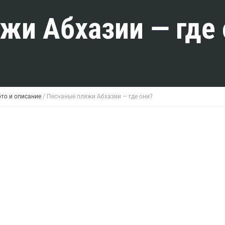
жи Абхазии — где 
то и описание
/
Песчаные пляжи Абхазии — где они?